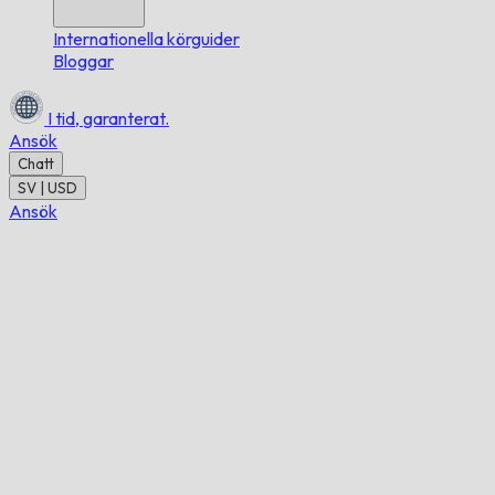
Internationella körguider
Bloggar
I tid,
garanterat.
Ansök
Chatt
SV | USD
Ansök