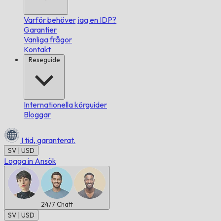
Varför behöver jag en IDP?
Garantier
Vanliga frågor
Kontakt
Reseguide
Internationella körguider
Bloggar
I tid,
garanterat.
SV | USD
Logga in
Ansök
24/7
Chatt
SV | USD