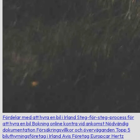
Fördelar med att hyra en bil i Irland
Steg-för-steg-process för
att hyra en bil
Bokning online kontra vid ankomst
Nödvändig
dokumentation
Försäkringsvillkor och överväganden
Topp 5
biluthyrningsföretag i Irland
Avis
Företag
Europcar
Hertz