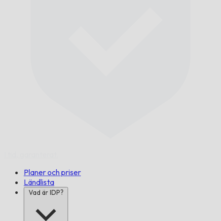
I tid,
garanterat.
Planer och priser
Ländlista
Vad är IDP?