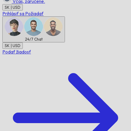
Včas,
zaručene.
SK | USD
Prihlásiť sa
Požiadať
24/7
Chat
SK | USD
Podať žiadosť