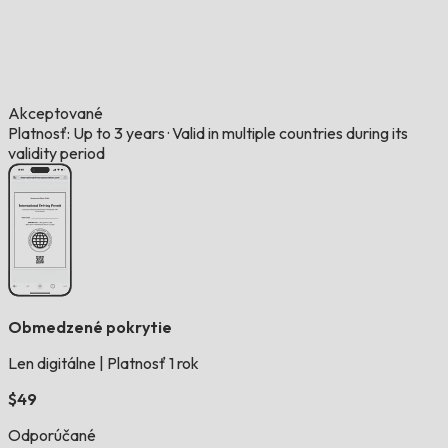
Akceptované
Platnosť: Up to 3 years
·
Valid in multiple countries during its
validity period
Obmedzené pokrytie
Len digitálne
|
Platnosť 1 rok
$49
Odporúčané