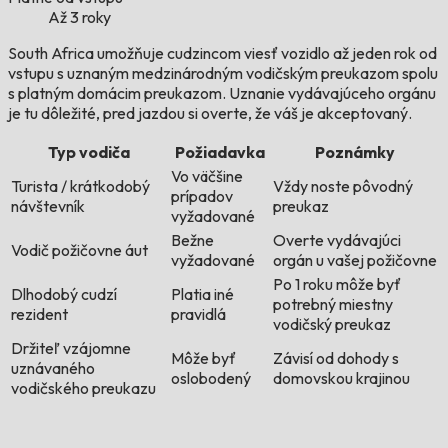
Až 3 roky
South Africa umožňuje cudzincom viesť vozidlo až jeden rok od
vstupu s uznaným medzinárodným vodičským preukazom spolu
s platným domácim preukazom. Uznanie vydávajúceho orgánu
je tu dôležité, pred jazdou si overte, že váš je akceptovaný.
Typ vodiča
Požiadavka
Poznámky
Vo väčšine
Turista / krátkodobý
Vždy noste pôvodný
prípadov
návštevník
preukaz
vyžadované
Bežne
Overte vydávajúci
Vodič požičovne áut
vyžadované
orgán u vašej požičovne
Po 1 roku môže byť
Dlhodobý cudzí
Platia iné
potrebný miestny
rezident
pravidlá
vodičský preukaz
Držiteľ vzájomne
Môže byť
Závisí od dohody s
uznávaného
oslobodený
domovskou krajinou
vodičského preukazu