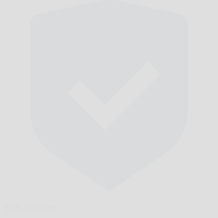
Včas,
zaručene.