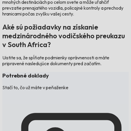
mnohých destináciách po celom svete a môže uľahčiť
prevzatie prenajatého vozidla, policajné kontroly a prechody
hranicami počas zvyšku vašej cesty.
Aké sú požiadavky na získanie
medzinárodného vodičského preukazu
v South Africa?
Uistite sa, že spĺňate podmienky oprávnenosti a máte
pripravené nasledujúce dokumenty pred začatím.
Potrebné doklady
Stačí to, čo už máte v peňaženke