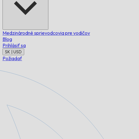
Medzinárodné sprievodcovia pre vodičov
Blog
Prihlásiť sa
SK | USD
Požiadať