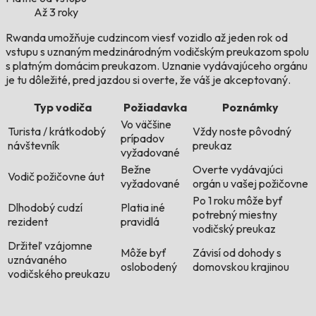
Až 3 roky
Rwanda umožňuje cudzincom viesť vozidlo až jeden rok od
vstupu s uznaným medzinárodným vodičským preukazom spolu
s platným domácim preukazom. Uznanie vydávajúceho orgánu
je tu dôležité, pred jazdou si overte, že váš je akceptovaný.
Typ vodiča
Požiadavka
Poznámky
Vo väčšine
Turista / krátkodobý
Vždy noste pôvodný
prípadov
návštevník
preukaz
vyžadované
Bežne
Overte vydávajúci
Vodič požičovne áut
vyžadované
orgán u vašej požičovne
Po 1 roku môže byť
Dlhodobý cudzí
Platia iné
potrebný miestny
rezident
pravidlá
vodičský preukaz
Držiteľ vzájomne
Môže byť
Závisí od dohody s
uznávaného
oslobodený
domovskou krajinou
vodičského preukazu