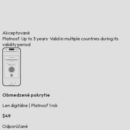
Akceptované
Platnosť: Up to 3 years
·
Valid in multiple countries during its
validity period
Obmedzené pokrytie
Len digitálne
|
Platnosť 1 rok
$49
Odporúčané