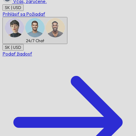
Včas,
zaručene.
SK | USD
Prihlásiť sa
Požiadať
24/7
Chat
SK | USD
Podať žiadosť