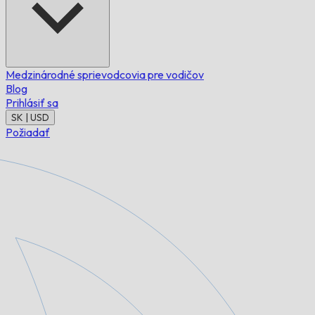
Medzinárodné sprievodcovia pre vodičov
Blog
Prihlásiť sa
SK | USD
Požiadať