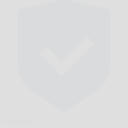
Včas,
zaručene.