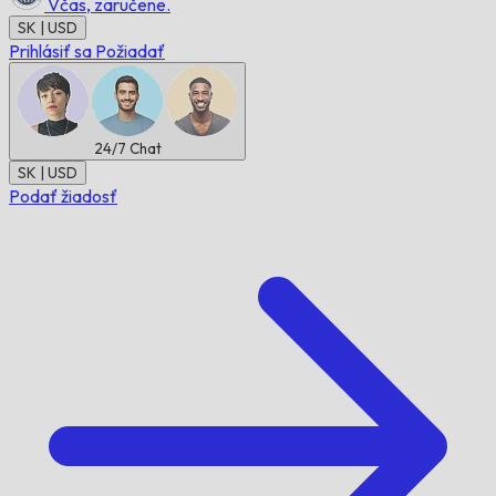
Včas,
zaručene.
SK | USD
Prihlásiť sa
Požiadať
24/7
Chat
SK | USD
Podať žiadosť