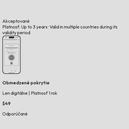
Akceptované
Platnosť: Up to 3 years
·
Valid in multiple countries during its
validity period
Obmedzené pokrytie
Len digitálne
|
Platnosť 1 rok
$49
Odporúčané