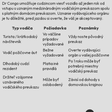
Dr Congo umožňuje cudzincom viesť vozidlo až jeden rok od
vstupu s uznaným medzinárodným vodičským preukazom spolu
s platným domácim preukazom. Uznanie vydávajúceho orgánu
je tu dôležité, pred jazdou si overte, že váš je akceptovaný.
Typ vodiča
Požiadavka
Poznámky
Vo väčšine
Turista / krátkodobý
Vždy noste pôvodný
prípadov
návštevník
preukaz
vyžadované
Bežne
Overte vydávajúci
Vodič požičovne áut
vyžadované
orgán u vašej požičovne
Po 1 roku môže byť
Dlhodobý cudzí
Platia iné
potrebný miestny
rezident
pravidlá
vodičský preukaz
Držiteľ vzájomne
Môže byť
Závisí od dohody s
uznávaného
oslobodený
domovskou krajinou
vodičského preukazu