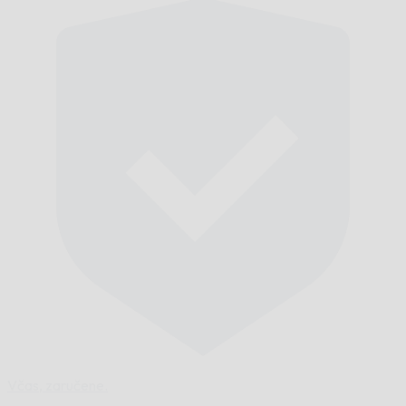
Včas,
zaručene.