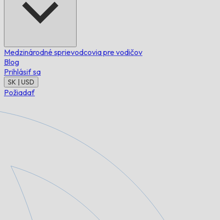
Medzinárodné sprievodcovia pre vodičov
Blog
Prihlásiť sa
SK | USD
Požiadať