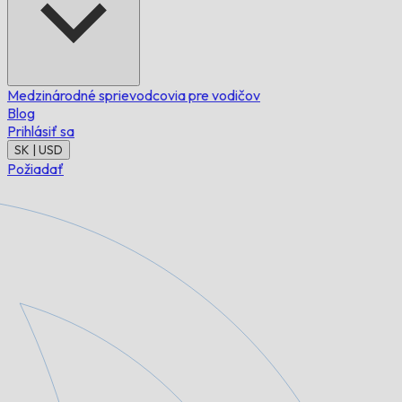
Medzinárodné sprievodcovia pre vodičov
Blog
Prihlásiť sa
SK | USD
Požiadať