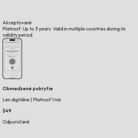
Akceptované
Platnosť: Up to 3 years
·
Valid in multiple countries during its
validity period
Obmedzené pokrytie
Len digitálne
|
Platnosť 1 rok
$49
Odporúčané