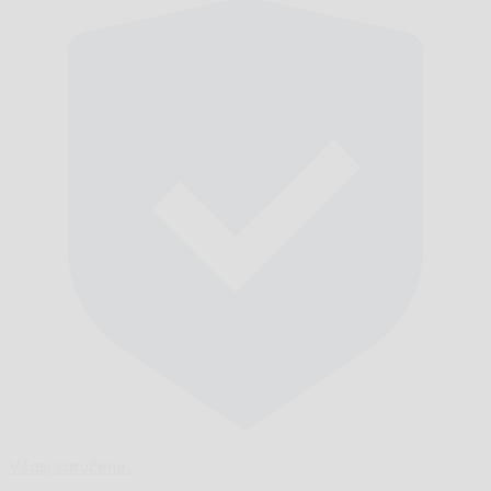
Včas,
zaručene.