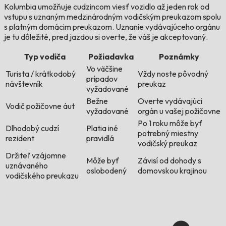
Kolumbia umožňuje cudzincom viesť vozidlo až jeden rok od
vstupu s uznaným medzinárodným vodičským preukazom spolu
s platným domácim preukazom. Uznanie vydávajúceho orgánu
je tu dôležité, pred jazdou si overte, že váš je akceptovaný.
Typ vodiča
Požiadavka
Poznámky
Vo väčšine
Turista / krátkodobý
Vždy noste pôvodný
prípadov
návštevník
preukaz
vyžadované
Bežne
Overte vydávajúci
Vodič požičovne áut
vyžadované
orgán u vašej požičovne
Po 1 roku môže byť
Dlhodobý cudzí
Platia iné
potrebný miestny
rezident
pravidlá
vodičský preukaz
Držiteľ vzájomne
Môže byť
Závisí od dohody s
uznávaného
oslobodený
domovskou krajinou
vodičského preukazu