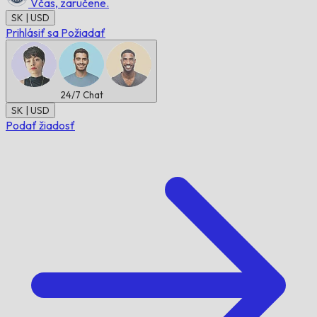
Včas,
zaručene.
SK | USD
Prihlásiť sa
Požiadať
24/7
Chat
SK | USD
Podať žiadosť