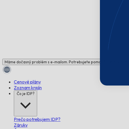
Máme dočasný problém s e-mailom. Potrebujete pomoc? Napíšte nám!
Cenové plány
Zoznam krajín
Čo je IDP?
Prečo potrebujem IDP?
Záruky