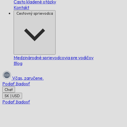
Často kladené otázky
Kontakt
Cestovný sprievodca
Medzinárodné sprievodcovia pre vodičov
Blog
Včas,
zaručene.
Podať žiadosť
Chat
SK | USD
Podať žiadosť