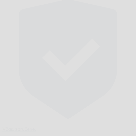
Včas,
zaručene.