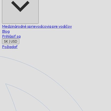
Medzinárodné sprievodcovia pre vodičov
Blog
Prihlásiť sa
SK | USD
Požiadať