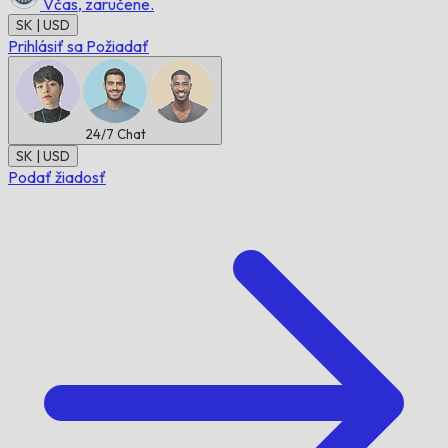
Včas,
zaručene.
SK | USD
Prihlásiť sa
Požiadať
24/7
Chat
SK | USD
Podať žiadosť