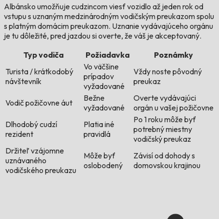
Albánsko umožňuje cudzincom viesť vozidlo až jeden rok od
vstupu s uznaným medzinárodným vodičským preukazom spolu
s platným domácim preukazom. Uznanie vydávajúceho orgánu
je tu dôležité, pred jazdou si overte, že váš je akceptovaný.
Typ vodiča
Požiadavka
Poznámky
Vo väčšine
Turista / krátkodobý
Vždy noste pôvodný
prípadov
návštevník
preukaz
vyžadované
Bežne
Overte vydávajúci
Vodič požičovne áut
vyžadované
orgán u vašej požičovne
Po 1 roku môže byť
Dlhodobý cudzí
Platia iné
potrebný miestny
rezident
pravidlá
vodičský preukaz
Držiteľ vzájomne
Môže byť
Závisí od dohody s
uznávaného
oslobodený
domovskou krajinou
vodičského preukazu