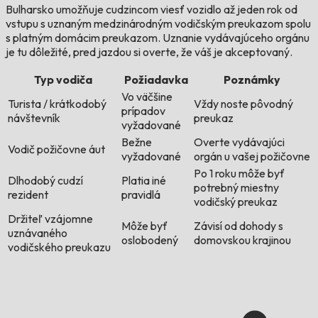
Bulharsko umožňuje cudzincom viesť vozidlo až jeden rok od
vstupu s uznaným medzinárodným vodičským preukazom spolu
s platným domácim preukazom. Uznanie vydávajúceho orgánu
je tu dôležité, pred jazdou si overte, že váš je akceptovaný.
Typ vodiča
Požiadavka
Poznámky
Vo väčšine
Turista / krátkodobý
Vždy noste pôvodný
prípadov
návštevník
preukaz
vyžadované
Bežne
Overte vydávajúci
Vodič požičovne áut
vyžadované
orgán u vašej požičovne
Po 1 roku môže byť
Dlhodobý cudzí
Platia iné
potrebný miestny
rezident
pravidlá
vodičský preukaz
Držiteľ vzájomne
Môže byť
Závisí od dohody s
uznávaného
oslobodený
domovskou krajinou
vodičského preukazu