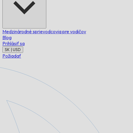
Medzinárodné sprievodcovia pre vodičov
Blog
Prihlásiť sa
SK | USD
Požiadať