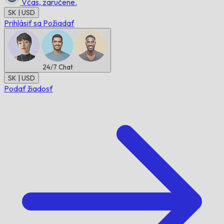
Včas,
zaručene.
SK | USD
Prihlásiť sa
Požiadať
24/7
Chat
SK | USD
Podať žiadosť