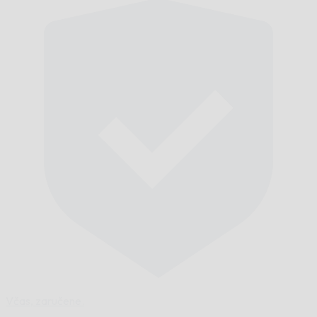
Včas,
zaručene.