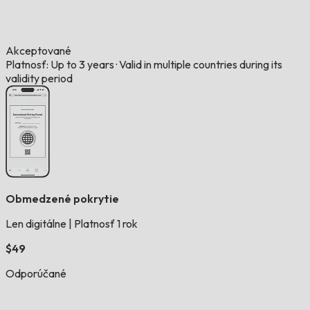
Akceptované
Platnosť: Up to 3 years
·
Valid in multiple countries during its
validity period
Obmedzené pokrytie
Len digitálne
|
Platnosť 1 rok
$49
Odporúčané