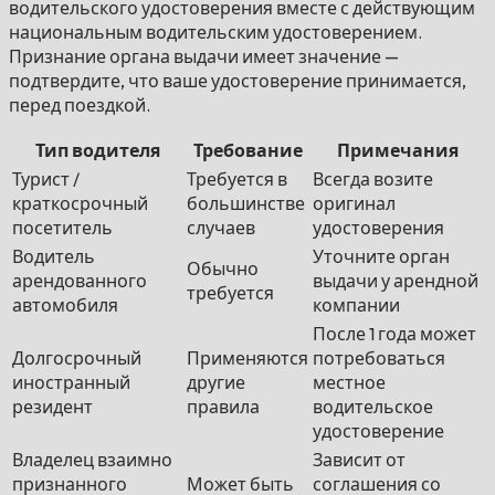
водительского удостоверения вместе с действующим
национальным водительским удостоверением.
Признание органа выдачи имеет значение —
подтвердите, что ваше удостоверение принимается,
перед поездкой.
Тип водителя
Требование
Примечания
Турист /
Требуется в
Всегда возите
краткосрочный
большинстве
оригинал
посетитель
случаев
удостоверения
Водитель
Уточните орган
Обычно
арендованного
выдачи у арендной
требуется
автомобиля
компании
После 1 года может
Долгосрочный
Применяются
потребоваться
иностранный
другие
местное
резидент
правила
водительское
удостоверение
Владелец взаимно
Зависит от
признанного
Может быть
соглашения со