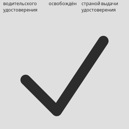
водительского
освобождён
страной выдачи
удостоверения
удостоверения