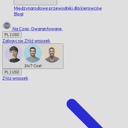
Międzynarodowe przewodniki dla kierowców
Blogi
Na Czas,
Gwarantowane.
PL | USD
Zaloguj się
Złóż wniosek
24/7
Czat
PL | USD
Złóż wniosek