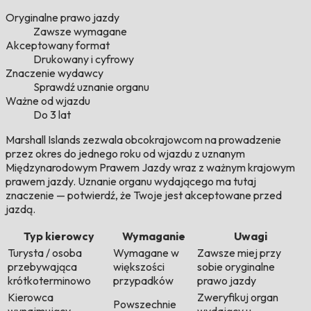
Oryginalne prawo jazdy
Zawsze wymagane
Akceptowany format
Drukowany i cyfrowy
Znaczenie wydawcy
Sprawdź uznanie organu
Ważne od wjazdu
Do 3 lat
Marshall Islands zezwala obcokrajowcom na prowadzenie
przez okres do jednego roku od wjazdu z uznanym
Międzynarodowym Prawem Jazdy wraz z ważnym krajowym
prawem jazdy. Uznanie organu wydającego ma tutaj
znaczenie — potwierdź, że Twoje jest akceptowane przed
jazdą.
Typ kierowcy
Wymaganie
Uwagi
Turysta / osoba
Wymagane w
Zawsze miej przy
przebywająca
większości
sobie oryginalne
krótkoterminowo
przypadków
prawo jazdy
Kierowca
Zweryfikuj organ
Powszechnie