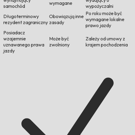
wynajmujący
wydający u
wymagane
samochód
wypożyczalni
Po roku może być
Długoterminowy
Obowiązują inne
wymagane lokalne
rezydent zagraniczny
zasady
prawo jazdy
Posiadacz
wzajemnie
Może być
Zależy od umowy z
uznawanego prawa
zwolniony
krajem pochodzenia
jazdy