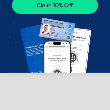
Claim 10% Off
do nas na czacie!