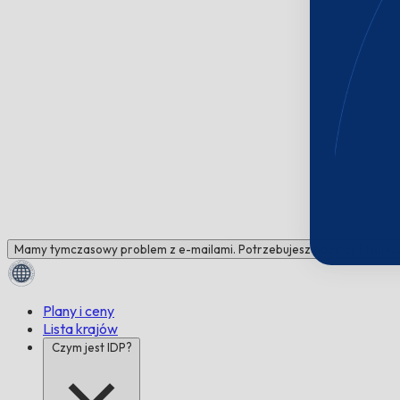
Mamy tymczasowy problem z e-mailami. Potrzebujesz pomocy? Napisz 
Plany i ceny
Lista krajów
Czym jest IDP?