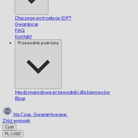
Dlaczego potrzebuję IDP?
Gwarancje
FAQ
Kontakt
Przewodnik podróżny
Międzynarodowe przewodniki dla kierowców
Blogi
Na Czas,
Gwarantowane.
Złóż wniosek
Czat
PL | USD