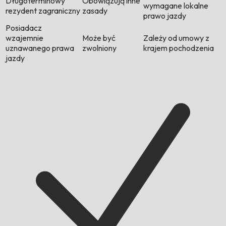
Długoterminowy
Obowiązują inne
wymagane lokalne
rezydent zagraniczny
zasady
prawo jazdy
Posiadacz
wzajemnie
Może być
Zależy od umowy z
uznawanego prawa
zwolniony
krajem pochodzenia
jazdy