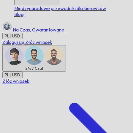
Międzynarodowe przewodniki dla kierowców
Blogi
Na Czas,
Gwarantowane.
PL | USD
Zaloguj się
Złóż wniosek
24/7
Czat
PL | USD
Złóż wniosek