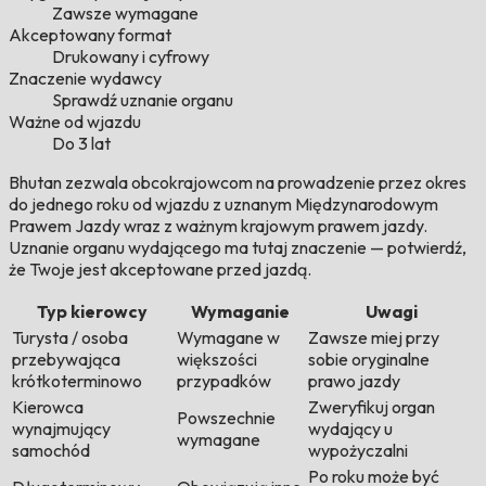
Zawsze wymagane
Akceptowany format
Drukowany i cyfrowy
Znaczenie wydawcy
Sprawdź uznanie organu
Ważne od wjazdu
Do 3 lat
Bhutan zezwala obcokrajowcom na prowadzenie przez okres
do jednego roku od wjazdu z uznanym Międzynarodowym
Prawem Jazdy wraz z ważnym krajowym prawem jazdy.
Uznanie organu wydającego ma tutaj znaczenie — potwierdź,
że Twoje jest akceptowane przed jazdą.
Typ kierowcy
Wymaganie
Uwagi
Turysta / osoba
Wymagane w
Zawsze miej przy
przebywająca
większości
sobie oryginalne
krótkoterminowo
przypadków
prawo jazdy
Kierowca
Zweryfikuj organ
Powszechnie
wynajmujący
wydający u
wymagane
samochód
wypożyczalni
Po roku może być