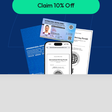
Claim 10% Off
do nas na czacie!