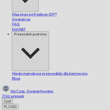
Dlaczego potrzebuję IDP?
Gwarancje
FAQ
Kontakt
Przewodnik podróżny
Międzynarodowe przewodniki dla kierowców
Blogi
Na Czas,
Gwarantowane.
Złóż wniosek
Czat
PL | USD