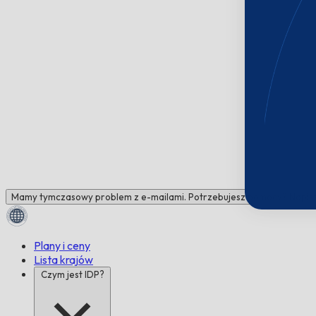
Mamy tymczasowy problem z e-mailami. Potrzebujesz pomocy? Napisz 
Plany i ceny
Lista krajów
Czym jest IDP?