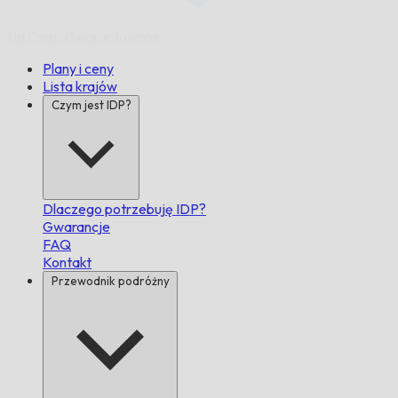
Na Czas,
Gwarantowane.
Plany i ceny
Lista krajów
Czym jest IDP?
Dlaczego potrzebuję IDP?
Gwarancje
FAQ
Kontakt
Przewodnik podróżny