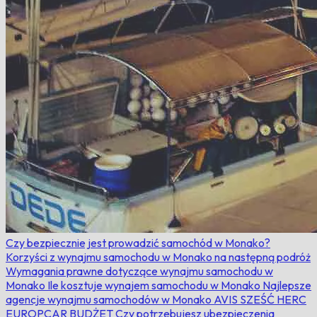
Czy bezpiecznie jest prowadzić samochód w Monako?
Korzyści z wynajmu samochodu w Monako na następną podróż
Wymagania prawne dotyczące wynajmu samochodu w
Monako
Ile kosztuje wynajem samochodu w Monako
Najlepsze
agencje wynajmu samochodów w Monako
AVIS
SZEŚĆ
HERC
EUROPCAR
BUDŻET
Czy potrzebujesz ubezpieczenia