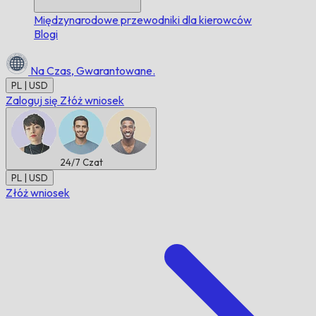
Międzynarodowe przewodniki dla kierowców
Blogi
Na Czas,
Gwarantowane.
PL | USD
Zaloguj się
Złóż wniosek
24/7
Czat
PL | USD
Złóż wniosek