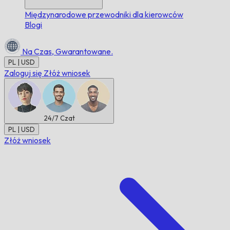
Międzynarodowe przewodniki dla kierowców
Blogi
Na Czas,
Gwarantowane.
PL | USD
Zaloguj się
Złóż wniosek
24/7
Czat
PL | USD
Złóż wniosek