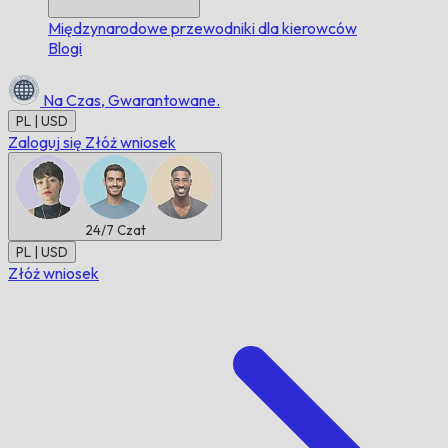
Międzynarodowe przewodniki dla kierowców
Blogi
Na Czas,
Gwarantowane.
PL | USD
Zaloguj się
Złóż wniosek
24/7
Czat
PL | USD
Złóż wniosek