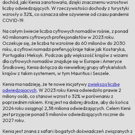
dochód, jaki Kenia zanotowała, dzięki znacznemu wzrostowi
liczby odwiedzających. W rzeczywistości dochody z turystyki
wzrosły o 32%, co oznacza silne ożywienie od czasu pandemii
COVID-19.
Na całym świecie liczba cyfrowych nomadów rośnie, z ponad
40 milionami cyfrowych profesjonalistów w 2023 roku.
Oczekuje się, że liczba ta wzrośnie do 60 milionów do 2030
roku, a cyfrowi nomadzi preferują kraje takie jak Kostaryka,
Portugalia i Meksyk. Podczas gdy większość krajów z wizami
dla cyfrowych nomadów znajduje się w Europie i Ameryce
Środkowej, Kenia dołącza do niewielkiej grupy afrykańskich
krajów z takim systemem, w tym Mauritius i Seszele.
Kenia ma nadzieję, że te nowe inicjatywy
zwiększą liczbę
odwiedzających
. W 2023 roku Kenia odwiedziło prawie 2
miliony osób, co stanowi wzrost o 32% w porównaniu z
poprzednim rokiem. Kraj jest na dobrej drodze, aby do końca
2024 roku osiągnąć 2,38 miliona odwiedzających. Celem Kenii
jest przyjęcie ponad 5 milionów odwiedzających rocznie do
2027 roku.
Kenia jest znana z safari i bogatych doświadczeń związanych z