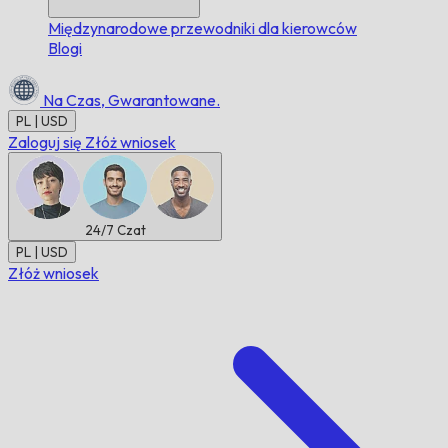
Międzynarodowe przewodniki dla kierowców
Blogi
Na Czas,
Gwarantowane.
PL | USD
Zaloguj się
Złóż wniosek
24/7
Czat
PL | USD
Złóż wniosek