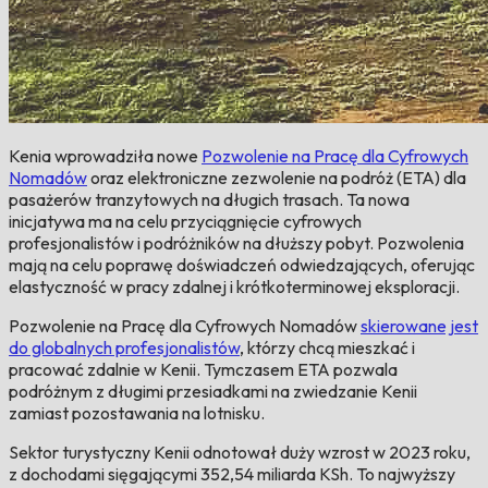
Kenia wprowadziła nowe
Pozwolenie na Pracę dla Cyfrowych
Nomadów
oraz elektroniczne zezwolenie na podróż (ETA) dla
pasażerów tranzytowych na długich trasach. Ta nowa
inicjatywa ma na celu przyciągnięcie cyfrowych
profesjonalistów i podróżników na dłuższy pobyt. Pozwolenia
mają na celu poprawę doświadczeń odwiedzających, oferując
elastyczność w pracy zdalnej i krótkoterminowej eksploracji.
Pozwolenie na Pracę dla Cyfrowych Nomadów
skierowane jest
do globalnych profesjonalistów
, którzy chcą mieszkać i
pracować zdalnie w Kenii. Tymczasem ETA pozwala
podróżnym z długimi przesiadkami na zwiedzanie Kenii
zamiast pozostawania na lotnisku.
Sektor turystyczny Kenii odnotował duży wzrost w 2023 roku,
z dochodami sięgającymi 352,54 miliarda KSh. To najwyższy