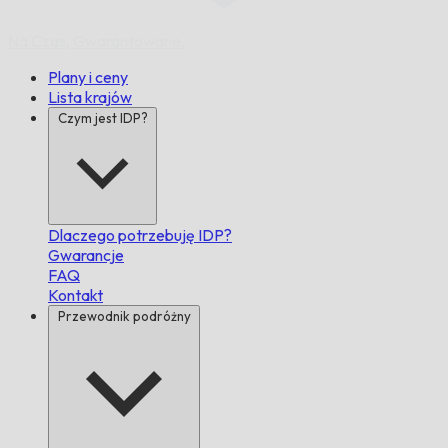
Na Czas,
Gwarantowane.
Plany i ceny
Lista krajów
Czym jest IDP?
Dlaczego potrzebuję IDP?
Gwarancje
FAQ
Kontakt
Przewodnik podróżny