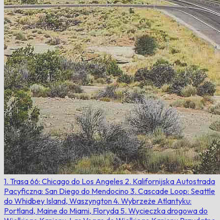
1. Trasa 66: Chicago do Los Angeles
2. Kalifornijska Autostrada
Pacyficzna: San Diego do Mendocino
3. Cascade Loop: Seattle
do Whidbey Island, Waszyngton
4. Wybrzeże Atlantyku:
Portland, Maine do Miami, Floryda
5. Wycieczka drogowa do