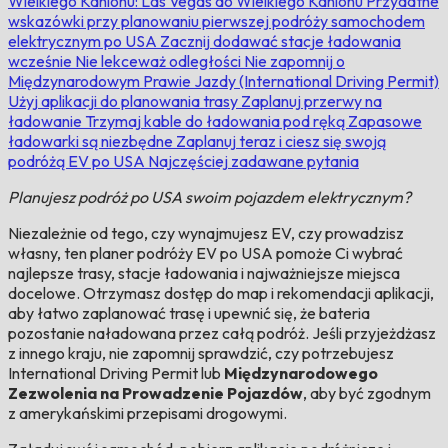
Wielkiego Kanionu: Las Vegas do Wielkiego Kanionu
Przydatne
wskazówki przy planowaniu pierwszej podróży samochodem
elektrycznym po USA
Zacznij dodawać stacje ładowania
wcześnie
Nie lekceważ odległości
Nie zapomnij o
Międzynarodowym Prawie Jazdy (International Driving Permit)
Użyj aplikacji do planowania trasy
Zaplanuj przerwy na
ładowanie
Trzymaj kable do ładowania pod ręką
Zapasowe
ładowarki są niezbędne
Zaplanuj teraz i ciesz się swoją
podróżą EV po USA
Najczęściej zadawane pytania
Planujesz podróż po USA swoim pojazdem elektrycznym?
Niezależnie od tego, czy wynajmujesz EV, czy prowadzisz
własny, ten planer podróży EV po USA pomoże Ci wybrać
najlepsze trasy, stacje ładowania i najważniejsze miejsca
docelowe. Otrzymasz dostęp do map i rekomendacji aplikacji,
aby łatwo zaplanować trasę i upewnić się, że bateria
pozostanie naładowana przez całą podróż. Jeśli przyjeżdżasz
z innego kraju, nie zapomnij sprawdzić, czy potrzebujesz
International Driving Permit lub
Międzynarodowego
Zezwolenia na Prowadzenie Pojazdów
, aby być zgodnym
z amerykańskimi przepisami drogowymi.