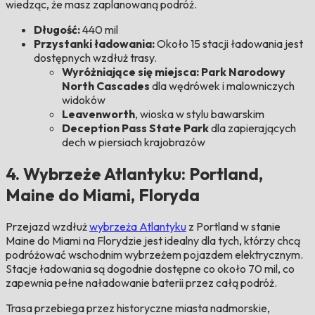
wiedząc, że masz zaplanowaną podróż.
Długość:
440 mil
Przystanki ładowania:
Około 15 stacji ładowania jest
dostępnych wzdłuż trasy.
Wyróżniające się miejsca: Park Narodowy
North Cascades
dla wędrówek i malowniczych
widoków
Leavenworth
, wioska w stylu bawarskim
Deception Pass State Park
dla zapierających
dech w piersiach krajobrazów
4. Wybrzeże Atlantyku: Portland,
Maine do Miami, Floryda
Przejazd wzdłuż
wybrzeża Atlantyku
z Portland w stanie
Maine do Miami na Florydzie jest idealny dla tych, którzy chcą
podróżować wschodnim wybrzeżem pojazdem elektrycznym.
Stacje ładowania są dogodnie dostępne co około 70 mil, co
zapewnia pełne naładowanie baterii przez całą podróż.
Trasa przebiega przez historyczne miasta nadmorskie,