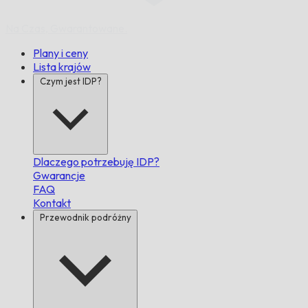
Na Czas,
Gwarantowane.
Plany i ceny
Lista krajów
Czym jest IDP?
Dlaczego potrzebuję IDP?
Gwarancje
FAQ
Kontakt
Przewodnik podróżny