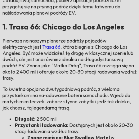
Załaduj swój samochód, pobierz aplikacje podróżnicze i
przygotuj się na płynną podróż dzięki temu łatwemu do
naśladowania planowi podróży EV.
1. Trasa 66: Chicago do Los Angeles
Pierwsza na naszym planerze podróży pojazdów
elektrycznych jest
Trasa 66
, która biegnie z Chicago do Los
Angeles. Być może widziałeś tę drogę w klasycznej scenie lub
dwóch, ale jest ona również idealna na długodystansową
podróż EV. Znana jako "Matka Dróg", Trasa 66 rozciąga się na
około 2 400 mil i oferuje około 20-30 stacji ładowania wzdłuż
trasy.
To świetna opcja na dwutygodniową podróż, z wieloma
przystankami na naładowanie baterii samochodu. Wjedź do
małych miasteczek, zobacz słynne zabytki i jedź tak daleko,
jak chcesz, tą legendarną trasą.
Długość:
2 500 mil
Przystanki ładowania:
Dostępnych jest około 20-30
stacji ładowania wzdłuż trasy.
Znane miejsca: Blue Swallow Motel
w