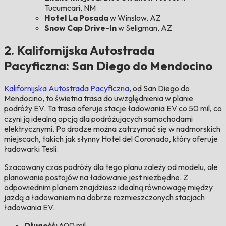
Tucumcari, NM
Hotel La Posada
w Winslow, AZ
Snow Cap Drive-In
w Seligman, AZ
2. Kalifornijska Autostrada
Pacyficzna: San Diego do Mendocino
Kalifornijska Autostrada Pacyficzna
, od San Diego do
Mendocino, to świetna trasa do uwzględnienia w planie
podróży EV. Ta trasa oferuje stacje ładowania EV co 50 mil, co
czyni ją idealną opcją dla podróżujących samochodami
elektrycznymi. Po drodze można zatrzymać się w nadmorskich
miejscach, takich jak słynny Hotel del Coronado, który oferuje
ładowarki Tesli.
Szacowany czas podróży dla tego planu zależy od modelu, ale
planowanie postojów na ładowanie jest niezbędne. Z
odpowiednim planem znajdziesz idealną równowagę między
jazdą a ładowaniem na dobrze rozmieszczonych stacjach
ładowania EV.
Długość:
600 mil