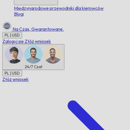
Międzynarodowe przewodniki dla kierowców
Blogi
Na Czas,
Gwarantowane.
PL | USD
Zaloguj się
Złóż wniosek
24/7
Czat
PL | USD
Złóż wniosek