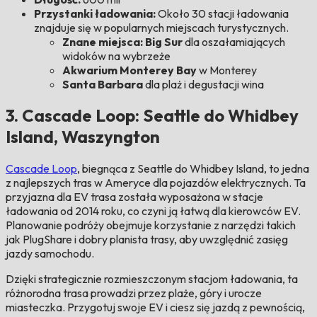
Przystanki ładowania:
Około 30 stacji ładowania
znajduje się w popularnych miejscach turystycznych.
Znane miejsca: Big Sur
dla oszałamiających
widoków na wybrzeże
Akwarium Monterey Bay
w Monterey
Santa Barbara
dla plaż i degustacji wina
3. Cascade Loop: Seattle do Whidbey
Island, Waszyngton
Cascade Loop
, biegnąca z Seattle do Whidbey Island, to jedna
z najlepszych tras w Ameryce dla pojazdów elektrycznych. Ta
przyjazna dla EV trasa została wyposażona w stacje
ładowania od 2014 roku, co czyni ją łatwą dla kierowców EV.
Planowanie podróży obejmuje korzystanie z narzędzi takich
jak PlugShare i dobry planista trasy, aby uwzględnić zasięg
jazdy samochodu.
Dzięki strategicznie rozmieszczonym stacjom ładowania, ta
różnorodna trasa prowadzi przez plaże, góry i urocze
miasteczka. Przygotuj swoje EV i ciesz się jazdą z pewnością,