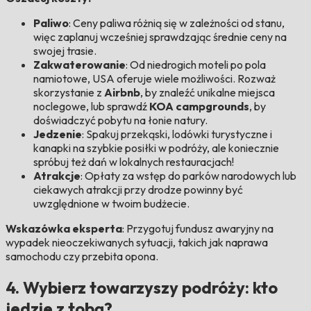
Paliwo
: Ceny paliwa różnią się w zależności od stanu,
więc zaplanuj wcześniej sprawdzając średnie ceny na
swojej trasie.
Zakwaterowanie
: Od niedrogich moteli po pola
namiotowe, USA oferuje wiele możliwości. Rozważ
skorzystanie z
Airbnb
, by znaleźć unikalne miejsca
noclegowe, lub sprawdź
KOA campgrounds
, by
doświadczyć pobytu na łonie natury.
Jedzenie
: Spakuj przekąski, lodówki turystyczne i
kanapki na szybkie posiłki w podróży, ale koniecznie
spróbuj też dań w lokalnych restauracjach!
Atrakcje
: Opłaty za wstęp do parków narodowych lub
ciekawych atrakcji przy drodze powinny być
uwzględnione w twoim budżecie.
Wskazówka eksperta
: Przygotuj fundusz awaryjny na
wypadek nieoczekiwanych sytuacji, takich jak naprawa
samochodu czy przebita opona.
4. Wybierz towarzyszy podróży: kto
jedzie z tobą?