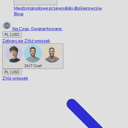
Międzynarodowe przewodniki dla kierowców
Blogi
Na Czas,
Gwarantowane.
PL | USD
Zaloguj się
Złóż wniosek
24/7
Czat
PL | USD
Złóż wniosek