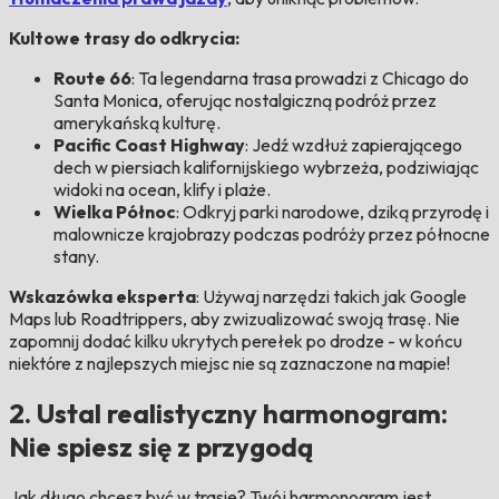
Kultowe trasy do odkrycia:
Route 66
: Ta legendarna trasa prowadzi z Chicago do
Santa Monica, oferując nostalgiczną podróż przez
amerykańską kulturę.
Pacific Coast Highway
: Jedź wzdłuż zapierającego
dech w piersiach kalifornijskiego wybrzeża, podziwiając
widoki na ocean, klify i plaże.
Wielka Północ
: Odkryj parki narodowe, dziką przyrodę i
malownicze krajobrazy podczas podróży przez północne
stany.
Wskazówka eksperta
: Używaj narzędzi takich jak Google
Maps lub Roadtrippers, aby zwizualizować swoją trasę. Nie
zapomnij dodać kilku ukrytych perełek po drodze - w końcu
niektóre z najlepszych miejsc nie są zaznaczone na mapie!
2. Ustal realistyczny harmonogram:
Nie spiesz się z przygodą
Jak długo chcesz być w trasie? Twój harmonogram jest