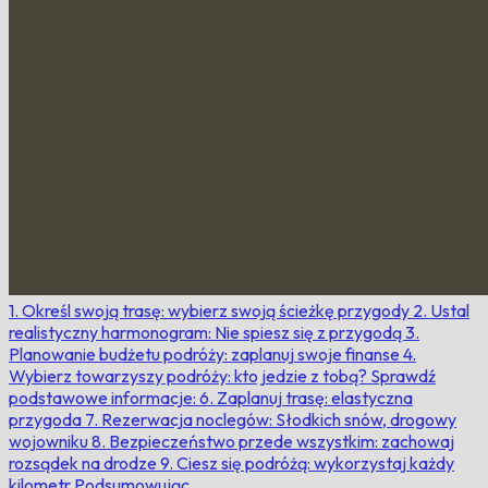
1. Określ swoją trasę: wybierz swoją ścieżkę przygody
2. Ustal
realistyczny harmonogram: Nie spiesz się z przygodą
3.
Planowanie budżetu podróży: zaplanuj swoje finanse
4.
Wybierz towarzyszy podróży: kto jedzie z tobą?
Sprawdź
podstawowe informacje:
6. Zaplanuj trasę: elastyczna
przygoda
7. Rezerwacja noclegów: Słodkich snów, drogowy
wojowniku
8. Bezpieczeństwo przede wszystkim: zachowaj
rozsądek na drodze
9. Ciesz się podróżą: wykorzystaj każdy
kilometr
Podsumowując