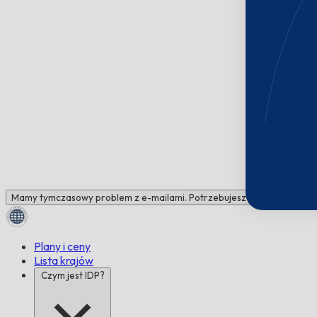
Mamy tymczasowy problem z e-mailami. Potrzebujesz pomocy? Napisz 
Plany i ceny
Lista krajów
Czym jest IDP?