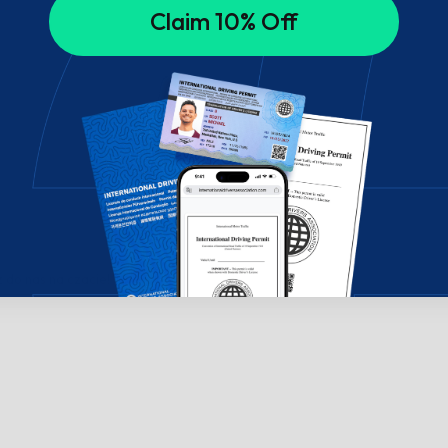
Claim 10% Off
do nas na czacie!