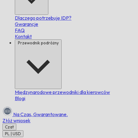
Dlaczego potrzebuję IDP?
Gwarancje
FAQ
Kontakt
Przewodnik podróżny
Międzynarodowe przewodniki dla kierowców
Blogi
Na Czas,
Gwarantowane.
Złóż wniosek
Czat
PL | USD