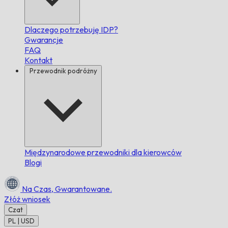
Dlaczego potrzebuję IDP?
Gwarancje
FAQ
Kontakt
Przewodnik podróżny
Międzynarodowe przewodniki dla kierowców
Blogi
Na Czas,
Gwarantowane.
Złóż wniosek
Czat
PL | USD