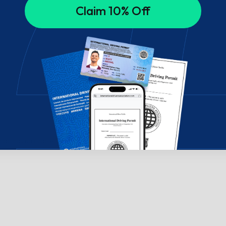
Claim 10% Off
do nas na czacie!