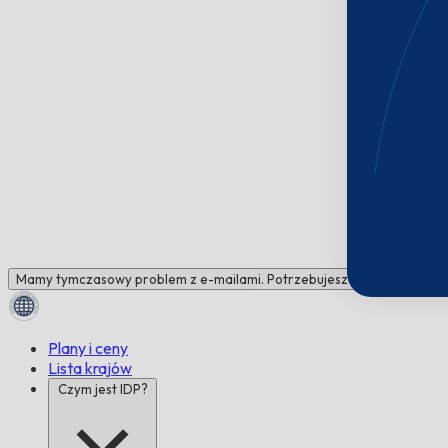
Mamy tymczasowy problem z e-mailami. Potrzebujesz pomocy? Napisz 
Plany i ceny
Lista krajów
Czym jest IDP?