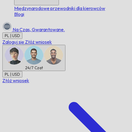
Międzynarodowe przewodniki dla kierowców
Blogi
Na Czas,
Gwarantowane.
PL | USD
Zaloguj się
Złóż wniosek
24/7
Czat
PL | USD
Złóż wniosek