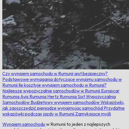
Czy wynajem samochodu w Rumunii jest bezpieczny?
Podstawowe wymagania dotyczące wynajmu samochodu w
Rumunii
Ile kosztuje wynajem samochodu w Rumunii?
Najlepsze wypożyczalnie samochodów w Rumunii
Europcar
Rumunia
Avis Rumunia
Hertz Rumunia
Sixt Wypożyczalnia
Samochodów
Budżetowy wynajem samochodów
Wskazówki,
jak zaoszczędzić pieniądze wynajmując samochód
Przydatne
wskazówki podczas jazdy w Rumunii
Zamykające myśli
Wynajem samochodu
w Rumunii to jeden z najlepszych