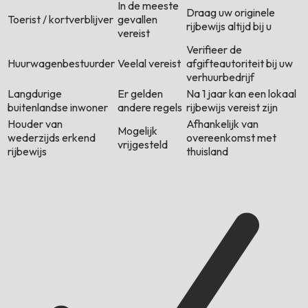
In de meeste
Draag uw originele
Toerist / kortverblijver
gevallen
rijbewijs altijd bij u
vereist
Verifieer de
Huurwagenbestuurder
Veelal vereist
afgifteautoriteit bij uw
verhuurbedrijf
Langdurige
Er gelden
Na 1 jaar kan een lokaal
buitenlandse inwoner
andere regels
rijbewijs vereist zijn
Houder van
Afhankelijk van
Mogelijk
wederzijds erkend
overeenkomst met
vrijgesteld
rijbewijs
thuisland