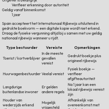
Uitgever is belangrijk
Verifieer erkenning door autoriteit
Geldig vanaf binnenkomst
1 jaar
Spain accepteert het Internationaal Rijbewijs uitsluitend in
gedrukte boekvorm — een digitale kopie wordt niet erkend.
Draag de fysieke vergunning altijd bij u samen met uw geldig
nationaal rijbewijs wanneer u rijdt.
Type bestuurder
Vereiste
Opmerkingen
In de meeste
Gedrukt boekje plus
Toerist / kortverblijver
gevallen
origineel rijbewijs
vereist
Fysiek boekje —
Huurwagenbestuurder
Veelal vereist
verifieer
afgifteautoriteit
Na 1 jaar kan een
Langdurige
Er gelden
lokaal rijbewijs vereist
buitenlandse inwoner
andere regels
zijn
Houder van
Afhankelijk van
Mogelijk
wederzijds erkend
overeenkomst met
vrijgesteld