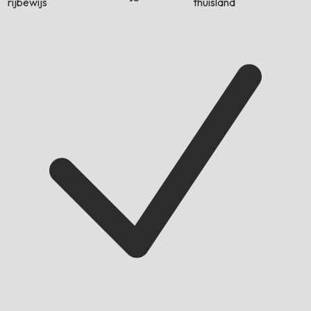
rijbewijs
thuisland