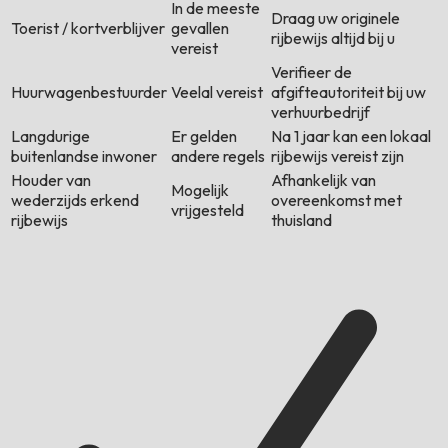
In de meeste
Draag uw originele
Toerist / kortverblijver
gevallen
rijbewijs altijd bij u
vereist
Verifieer de
Huurwagenbestuurder
Veelal vereist
afgifteautoriteit bij uw
verhuurbedrijf
Langdurige
Er gelden
Na 1 jaar kan een lokaal
buitenlandse inwoner
andere regels
rijbewijs vereist zijn
Houder van
Afhankelijk van
Mogelijk
wederzijds erkend
overeenkomst met
vrijgesteld
rijbewijs
thuisland