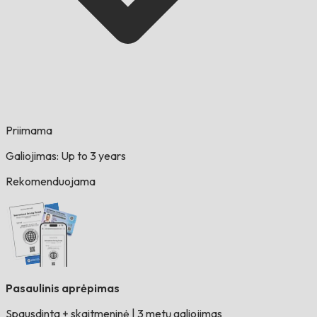
Priimama
Galiojimas: Up to 3 years
Rekomenduojama
Pasaulinis aprėpimas
Spausdinta + skaitmeninė
|
3 metų galiojimas