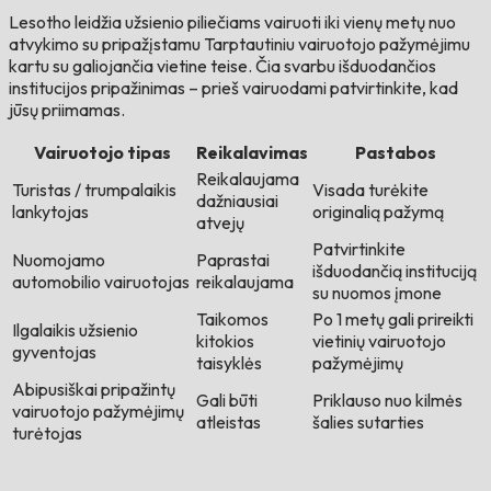
Lesotho leidžia užsienio piliečiams vairuoti iki vienų metų nuo
atvykimo su pripažįstamu Tarptautiniu vairuotojo pažymėjimu
kartu su galiojančia vietine teise. Čia svarbu išduodančios
institucijos pripažinimas – prieš vairuodami patvirtinkite, kad
jūsų priimamas.
Vairuotojo tipas
Reikalavimas
Pastabos
Reikalaujama
Turistas / trumpalaikis
Visada turėkite
dažniausiai
lankytojas
originalią pažymą
atvejų
Patvirtinkite
Nuomojamo
Paprastai
išduodančią instituciją
automobilio vairuotojas
reikalaujama
su nuomos įmone
Taikomos
Po 1 metų gali prireikti
Ilgalaikis užsienio
kitokios
vietinių vairuotojo
gyventojas
taisyklės
pažymėjimų
Abipusiškai pripažintų
Gali būti
Priklauso nuo kilmės
vairuotojo pažymėjimų
atleistas
šalies sutarties
turėtojas