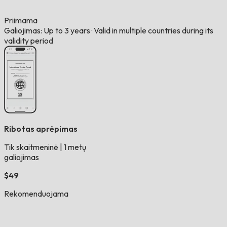
Priimama
Galiojimas: Up to 3 years
·
Valid in multiple countries during its
validity period
Ribotas aprėpimas
Tik skaitmeninė
|
1 metų
galiojimas
$49
Rekomenduojama