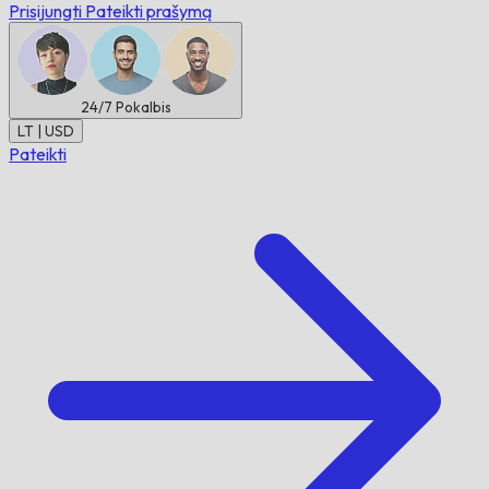
Prisijungti
Pateikti prašymą
24/7
Pokalbis
LT | USD
Pateikti