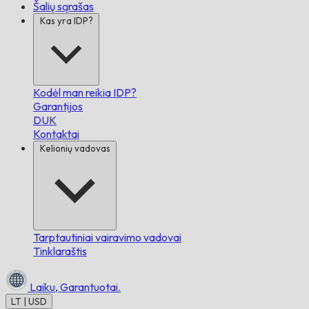
Šalių sąrašas
Kas yra IDP?
Kodėl man reikia IDP?
Garantijos
DUK
Kontaktai
Kelionių vadovas
Tarptautiniai vairavimo vadovai
Tinklaraštis
Laiku,
Garantuotai.
LT | USD