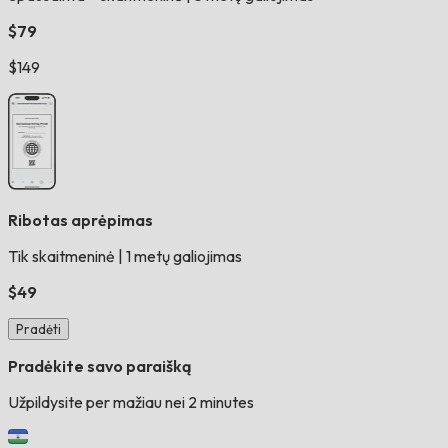
$79
$149
Ribotas aprėpimas
Tik skaitmeninė
|
1 metų galiojimas
$49
Pradėti
Pradėkite savo paraišką
Užpildysite per mažiau nei 2 minutes