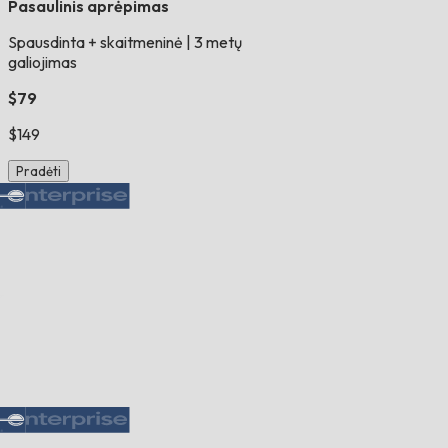
Pasaulinis aprėpimas
Spausdinta + skaitmeninė
|
3 metų
galiojimas
$79
$149
Pradėti