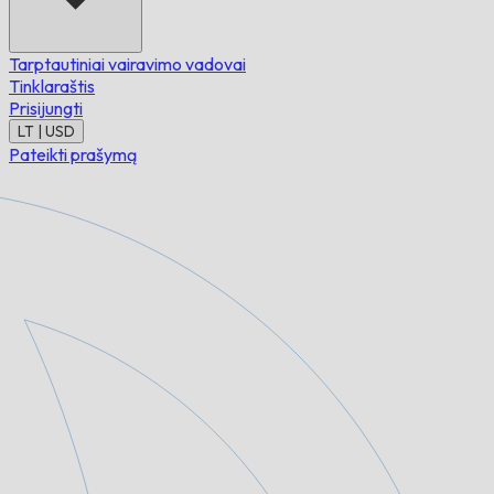
Tarptautiniai vairavimo vadovai
Tinklaraštis
Prisijungti
LT | USD
Pateikti prašymą