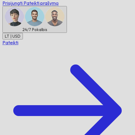
Prisijungti
Pateikti prašymą
24/7
Pokalbis
LT | USD
Pateikti