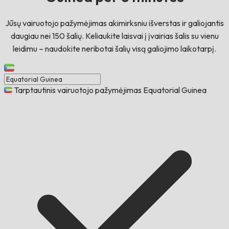
Jūsų vairuotojo pažymėjimas akimirksniu išverstas ir galiojantis
daugiau nei 150 šalių. Keliaukite laisvai į įvairias šalis su vienu
leidimu – naudokite neribotai šalių visą galiojimo laikotarpį.
Tarptautinis vairuotojo pažymėjimas Equatorial Guinea