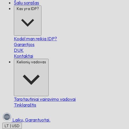
Šalių sąrašas
Kas yra IDP?
Kodėl man reikia IDP?
Garantijos
DUK
Kontaktai
Kelionių vadovas
Tarptautiniai vairavimo vadovai
Tinklaraštis
Laiku,
Garantuotai.
LT | USD