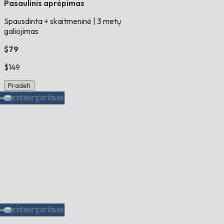
Pasaulinis aprėpimas
Spausdinta + skaitmeninė
|
3 metų
galiojimas
$79
$149
Pradėti