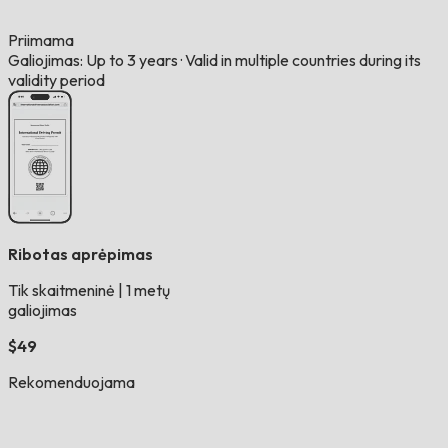
Priimama
Galiojimas: Up to 3 years
·
Valid in multiple countries during its
validity period
Ribotas aprėpimas
Tik skaitmeninė
|
1 metų
galiojimas
$49
Rekomenduojama