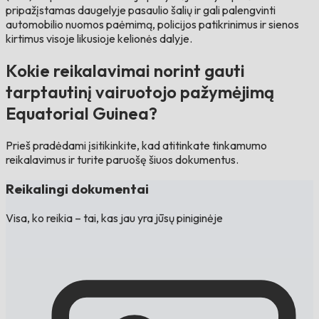
pripažįstamas daugelyje pasaulio šalių ir gali palengvinti
automobilio nuomos paėmimą, policijos patikrinimus ir sienos
kirtimus visoje likusioje kelionės dalyje.
Kokie reikalavimai norint gauti
tarptautinį vairuotojo pažymėjimą
Equatorial Guinea?
Prieš pradėdami įsitikinkite, kad atitinkate tinkamumo
reikalavimus ir turite paruošę šiuos dokumentus.
Reikalingi dokumentai
Visa, ko reikia – tai, kas jau yra jūsų piniginėje