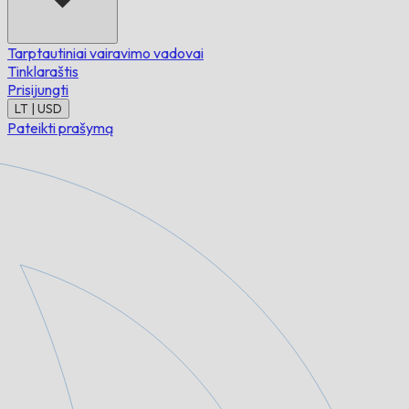
Tarptautiniai vairavimo vadovai
Tinklaraštis
Prisijungti
LT | USD
Pateikti prašymą