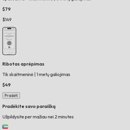
$79
$149
Ribotas aprėpimas
Tik skaitmeninė
|
1 metų galiojimas
$49
Pradėti
Pradėkite savo paraišką
Užpildysite per mažiau nei 2 minutes