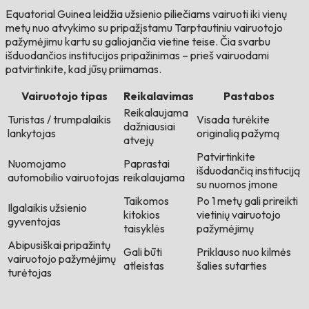
Equatorial Guinea leidžia užsienio piliečiams vairuoti iki vienų
metų nuo atvykimo su pripažįstamu Tarptautiniu vairuotojo
pažymėjimu kartu su galiojančia vietine teise. Čia svarbu
išduodančios institucijos pripažinimas – prieš vairuodami
patvirtinkite, kad jūsų priimamas.
Vairuotojo tipas
Reikalavimas
Pastabos
Reikalaujama
Turistas / trumpalaikis
Visada turėkite
dažniausiai
lankytojas
originalią pažymą
atvejų
Patvirtinkite
Nuomojamo
Paprastai
išduodančią instituciją
automobilio vairuotojas
reikalaujama
su nuomos įmone
Taikomos
Po 1 metų gali prireikti
Ilgalaikis užsienio
kitokios
vietinių vairuotojo
gyventojas
taisyklės
pažymėjimų
Abipusiškai pripažintų
Gali būti
Priklauso nuo kilmės
vairuotojo pažymėjimų
atleistas
šalies sutarties
turėtojas