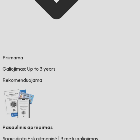
Priimama
Galiojimas: Up to 3 years
Rekomenduojama
Pasaulinis aprėpimas
Spausdinta + skaitmeninė
|
3 metų galiojimas