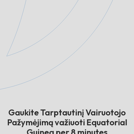
Gaukite Tarptautinį Vairuotojo
Pažymėjimą važiuoti Equatorial
Guinea per 8 minutes