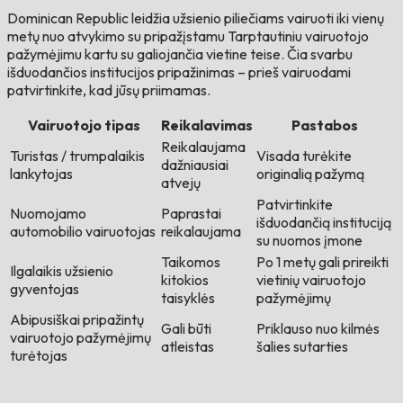
Dominican Republic leidžia užsienio piliečiams vairuoti iki vienų
metų nuo atvykimo su pripažįstamu Tarptautiniu vairuotojo
pažymėjimu kartu su galiojančia vietine teise. Čia svarbu
išduodančios institucijos pripažinimas – prieš vairuodami
patvirtinkite, kad jūsų priimamas.
Vairuotojo tipas
Reikalavimas
Pastabos
Reikalaujama
Turistas / trumpalaikis
Visada turėkite
dažniausiai
lankytojas
originalią pažymą
atvejų
Patvirtinkite
Nuomojamo
Paprastai
išduodančią instituciją
automobilio vairuotojas
reikalaujama
su nuomos įmone
Taikomos
Po 1 metų gali prireikti
Ilgalaikis užsienio
kitokios
vietinių vairuotojo
gyventojas
taisyklės
pažymėjimų
Abipusiškai pripažintų
Gali būti
Priklauso nuo kilmės
vairuotojo pažymėjimų
atleistas
šalies sutarties
turėtojas