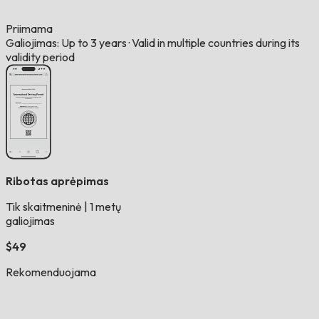
Priimama
Galiojimas: Up to 3 years
·
Valid in multiple countries during its
validity period
Ribotas aprėpimas
Tik skaitmeninė
|
1 metų
galiojimas
$49
Rekomenduojama