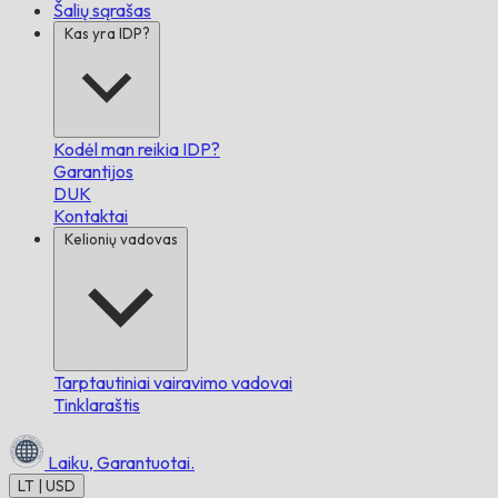
Šalių sąrašas
Kas yra IDP?
Kodėl man reikia IDP?
Garantijos
DUK
Kontaktai
Kelionių vadovas
Tarptautiniai vairavimo vadovai
Tinklaraštis
Laiku,
Garantuotai.
LT | USD