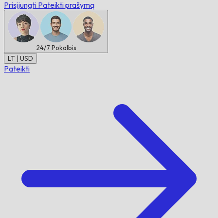
Prisijungti
Pateikti prašymą
24/7
Pokalbis
LT | USD
Pateikti