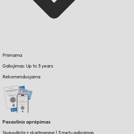
Priimama
Galiojimas: Up to 3 years
Rekomenduojama
Pasaulinis aprėpimas
Spausdinta + skaitmeninė
|
3 metų galiojimas