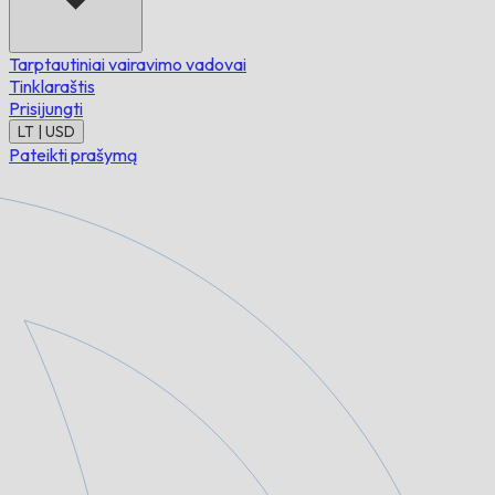
Tarptautiniai vairavimo vadovai
Tinklaraštis
Prisijungti
LT | USD
Pateikti prašymą