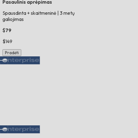
Pasaulinis aprėpimas
Spausdinta + skaitmeninė
|
3 metų
galiojimas
$79
$149
Pradėti