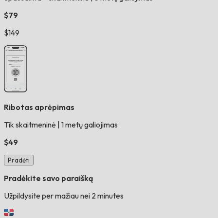
$79
$149
Ribotas aprėpimas
Tik skaitmeninė
|
1 metų galiojimas
$49
Pradėti
Pradėkite savo paraišką
Užpildysite per mažiau nei 2 minutes