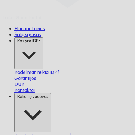
Laiku,
Garantuotai.
Planai ir kainos
Šalių sąrašas
Kas yra IDP?
Kodėl man reikia IDP?
Garantijos
DUK
Kontaktai
Kelionių vadovas