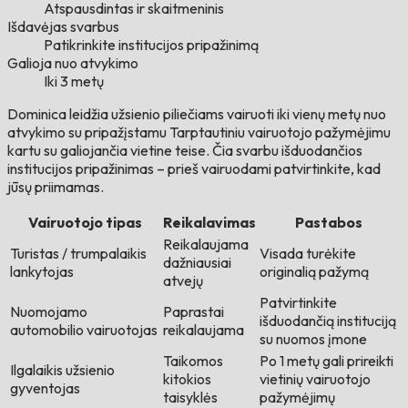
Atspausdintas ir skaitmeninis
Išdavėjas svarbus
Patikrinkite institucijos pripažinimą
Galioja nuo atvykimo
Iki 3 metų
Dominica leidžia užsienio piliečiams vairuoti iki vienų metų nuo
atvykimo su pripažįstamu Tarptautiniu vairuotojo pažymėjimu
kartu su galiojančia vietine teise. Čia svarbu išduodančios
institucijos pripažinimas – prieš vairuodami patvirtinkite, kad
jūsų priimamas.
Vairuotojo tipas
Reikalavimas
Pastabos
Reikalaujama
Turistas / trumpalaikis
Visada turėkite
dažniausiai
lankytojas
originalią pažymą
atvejų
Patvirtinkite
Nuomojamo
Paprastai
išduodančią instituciją
automobilio vairuotojas
reikalaujama
su nuomos įmone
Taikomos
Po 1 metų gali prireikti
Ilgalaikis užsienio
kitokios
vietinių vairuotojo
gyventojas
taisyklės
pažymėjimų