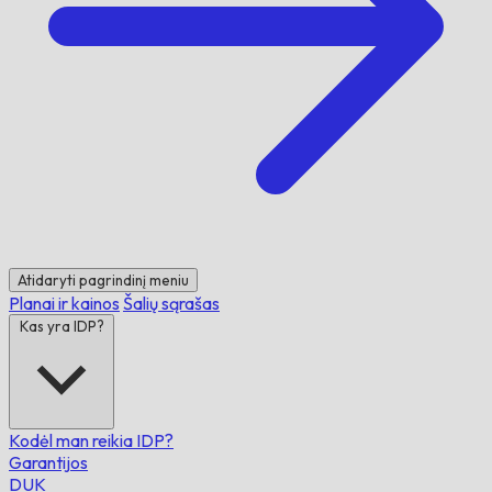
Atidaryti pagrindinį meniu
Planai ir kainos
Šalių sąrašas
Kas yra IDP?
Kodėl man reikia IDP?
Garantijos
DUK