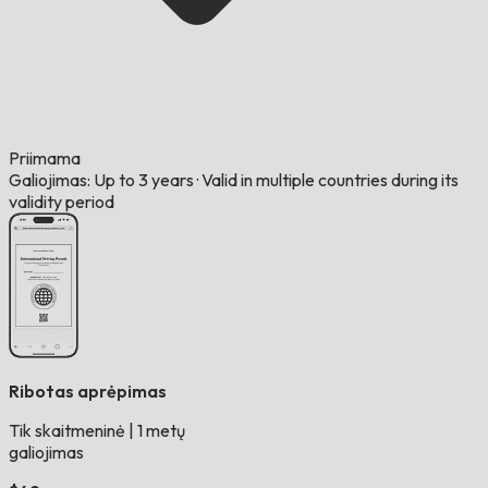
Priimama
Galiojimas: Up to 3 years
·
Valid in multiple countries during its
validity period
Ribotas aprėpimas
Tik skaitmeninė
|
1 metų
galiojimas