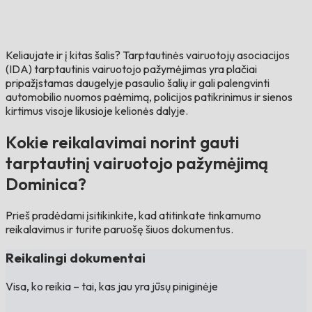
Keliaujate ir į kitas šalis?
Tarptautinės vairuotojų asociacijos
(IDA) tarptautinis vairuotojo pažymėjimas yra plačiai
pripažįstamas daugelyje pasaulio šalių ir gali palengvinti
automobilio nuomos paėmimą, policijos patikrinimus ir sienos
kirtimus visoje likusioje kelionės dalyje.
Kokie reikalavimai norint gauti
tarptautinį vairuotojo pažymėjimą
Dominica?
Prieš pradėdami įsitikinkite, kad atitinkate tinkamumo
reikalavimus ir turite paruošę šiuos dokumentus.
Reikalingi dokumentai
Visa, ko reikia – tai, kas jau yra jūsų piniginėje