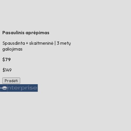
Pasaulinis aprėpimas
Spausdinta + skaitmeninė
|
3 metų
galiojimas
$79
$149
Pradėti