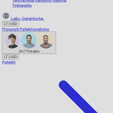
Tarptautiniai vairavimo vadovai
Tinklaraštis
Laiku,
Garantuotai.
LT | USD
Prisijungti
Pateikti prašymą
24/7
Pokalbis
LT | USD
Pateikti