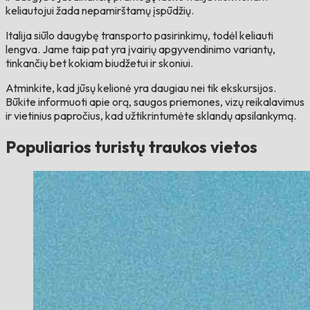
keliautojui žada nepamirštamų įspūdžių.
Italija siūlo daugybę transporto pasirinkimų, todėl keliauti
lengva. Jame taip pat yra įvairių apgyvendinimo variantų,
tinkančių bet kokiam biudžetui ir skoniui.
Atminkite, kad jūsų kelionė yra daugiau nei tik ekskursijos.
Būkite informuoti apie orą, saugos priemones, vizų reikalavimus
ir vietinius papročius, kad užtikrintumėte sklandų apsilankymą.
Populiarios turistų traukos vietos