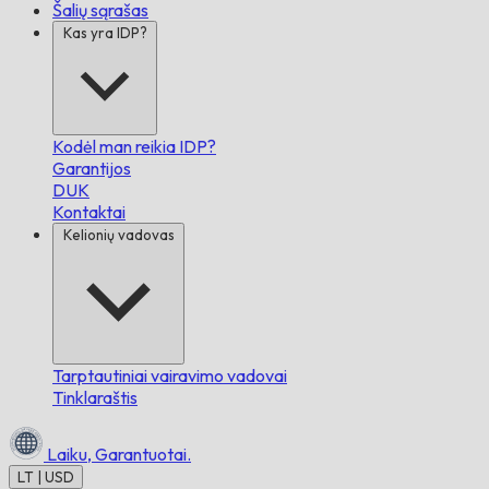
Šalių sąrašas
Kas yra IDP?
Kodėl man reikia IDP?
Garantijos
DUK
Kontaktai
Kelionių vadovas
Tarptautiniai vairavimo vadovai
Tinklaraštis
Laiku,
Garantuotai.
LT | USD