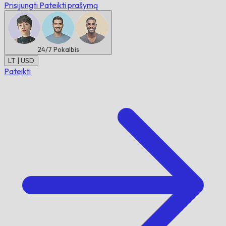
Prisijungti
Pateikti prašymą
24/7
Pokalbis
LT | USD
Pateikti