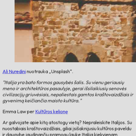
Ali Nuredini
nuotrauka „Unsplash“.
"Italija yra bato formos gausybės šalis. Su vienu geriausių
meno ir architektūros pasaulyje, gerai išsilaikiusių senovės
civilizacijų griuvėsiais, nepaliestais gamtos kraštovaizdžiais ir
gyvenimą keičiančia maisto kultūra."
Emma Law per
Kultūros kelionę
Ar galvojate apie kitą atostogų vietą? Nepraleiskite Italijos. Su
nuostabiais kraštovaizdžiais, giliai įsišaknijusiu kultūros paveldu
ir daugybe jaudinančių pramogų lauke Italija kiekvienam