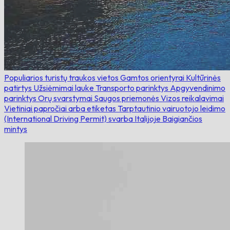
Populiarios turistų traukos vietos
Gamtos orientyrai
Kultūrinės
patirtys
Užsiėmimai lauke
Transporto parinktys
Apgyvendinimo
parinktys
Orų svarstymai
Saugos priemonės
Vizos reikalavimai
Vietiniai papročiai arba etiketas
Tarptautinio vairuotojo leidimo
(International Driving Permit) svarba Italijoje
Baigiančios
mintys