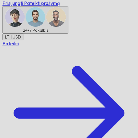
Prisijungti
Pateikti prašymą
24/7
Pokalbis
LT | USD
Pateikti