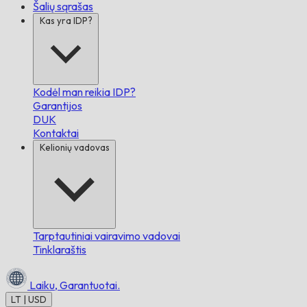
Šalių sąrašas
Kas yra IDP?
Kodėl man reikia IDP?
Garantijos
DUK
Kontaktai
Kelionių vadovas
Tarptautiniai vairavimo vadovai
Tinklaraštis
Laiku,
Garantuotai.
LT | USD