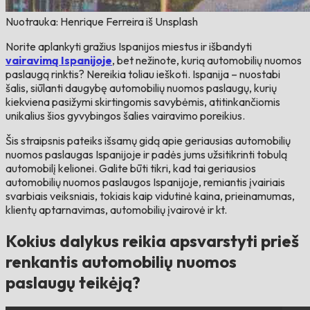
Nuotrauka: Henrique Ferreira iš Unsplash
Norite aplankyti gražius Ispanijos miestus ir išbandyti
vairavimą Ispanijoje
, bet nežinote, kurią automobilių nuomos
paslaugą rinktis? Nereikia toliau ieškoti. Ispanija – nuostabi
šalis, siūlanti daugybę automobilių nuomos paslaugų, kurių
kiekviena pasižymi skirtingomis savybėmis, atitinkančiomis
unikalius šios gyvybingos šalies vairavimo poreikius.
Šis straipsnis pateiks išsamų gidą apie geriausias automobilių
nuomos paslaugas Ispanijoje ir padės jums užsitikrinti tobulą
automobilį kelionei. Galite būti tikri, kad tai geriausios
automobilių nuomos paslaugos Ispanijoje, remiantis įvairiais
svarbiais veiksniais, tokiais kaip vidutinė kaina, prieinamumas,
klientų aptarnavimas, automobilių įvairovė ir kt.
Kokius dalykus reikia apsvarstyti prieš
renkantis automobilių nuomos
paslaugų teikėją?