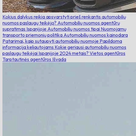
Kokius dalykus reikia apsvarstyti prieš renkantis automobilių
nuomos paslaugų teikėją?
Automobilių nuomos agentūrų
supratimas Ispanijoje
Automobilių nuomos tipai
Nuomojamų
transporto priemonių politika
Automobilių nuomos kainodara
Patarimai, kaip sutaupyti automobilių nuomoje
Papildoma
informacija keliautojams
Kokie geriausi automobilių nuomos
paslaugų teikėjai Ispanijoje 2024 metais?
Vietos agentūros
Tarptautinės agentūros
Išvada