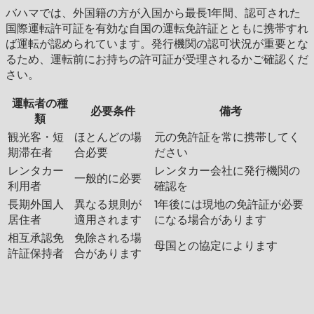
バハマでは、外国籍の方が入国から最長1年間、認可された
国際運転許可証を有効な自国の運転免許証とともに携帯すれ
ば運転が認められています。発行機関の認可状況が重要とな
るため、運転前にお持ちの許可証が受理されるかご確認くだ
さい。
運転者の種
必要条件
備考
類
観光客・短
ほとんどの場
元の免許証を常に携帯してく
期滞在者
合必要
ださい
レンタカー
レンタカー会社に発行機関の
一般的に必要
利用者
確認を
長期外国人
異なる規則が
1年後には現地の免許証が必要
居住者
適用されます
になる場合があります
相互承認免
免除される場
母国との協定によります
許証保持者
合があります