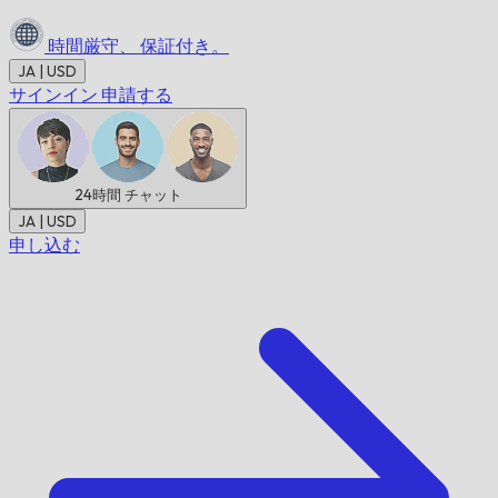
時間厳守、
保証付き。
JA | USD
サインイン
申請する
24時間
チャット
JA | USD
申し込む