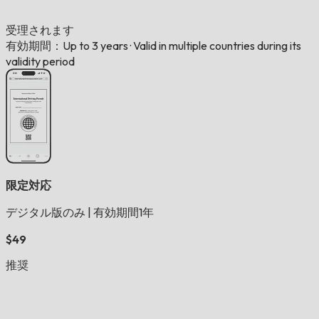
受理されます
有効期間：Up to 3 years
·
Valid in multiple countries during its
validity period
限定対応
デジタル版のみ
|
有効期間1年
$49
推奨