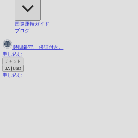
国際運転ガイド
ブログ
時間厳守、
保証付き。
申し込む
チャット
JA | USD
申し込む