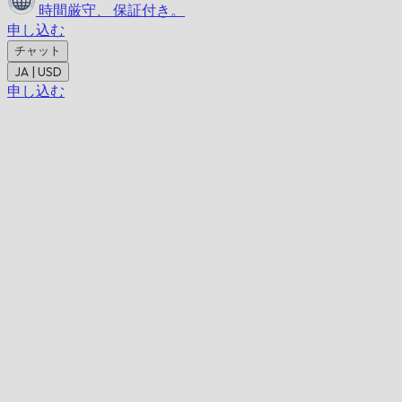
時間厳守、
保証付き。
申し込む
チャット
JA | USD
申し込む