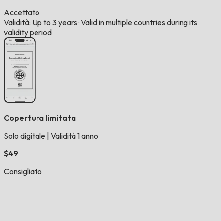
Accettato
Validità: Up to 3 years
·
Valid in multiple countries during its
validity period
Copertura limitata
Solo digitale
|
Validità 1 anno
$49
Consigliato