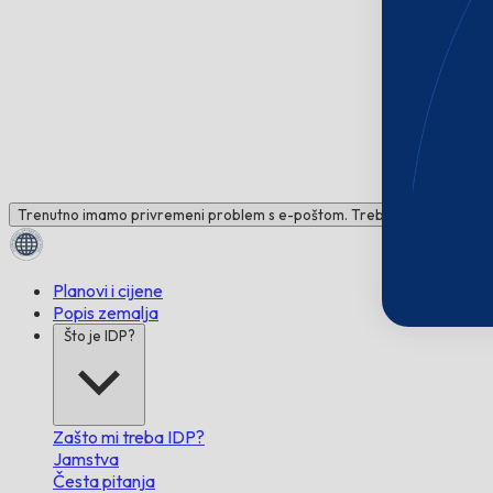
Trenutno imamo privremeni problem s e-poštom. Trebate pomoć? Raz
Planovi i cijene
Popis zemalja
Što je IDP?
Zašto mi treba IDP?
Jamstva
Česta pitanja