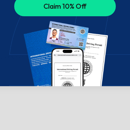
Claim 10% Off
govarajte s nama!