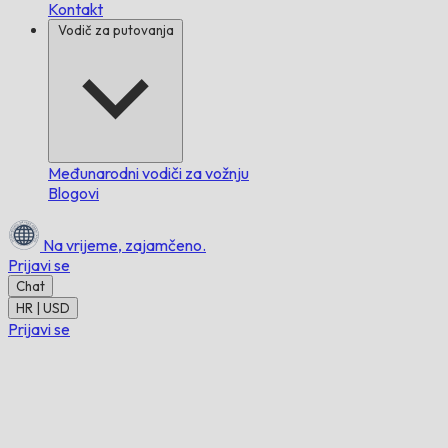
Kontakt
Vodič za putovanja
Međunarodni vodiči za vožnju
Blogovi
Na vrijeme,
zajamčeno.
Prijavi se
Chat
HR | USD
Prijavi se