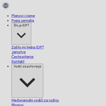
Planovi i cijene
Popis zemalja
Što je IDP?
Zašto mi treba IDP?
Jamstva
Česta pitanja
Kontakt
Vodič za putovanja
Međunarodni vodiči za vožnju
Blogovi