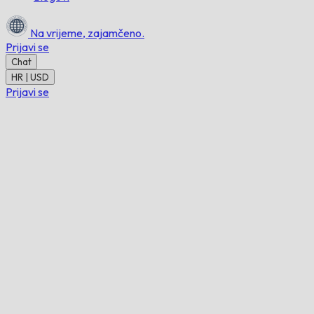
Na vrijeme,
zajamčeno.
Prijavi se
Chat
HR | USD
Prijavi se