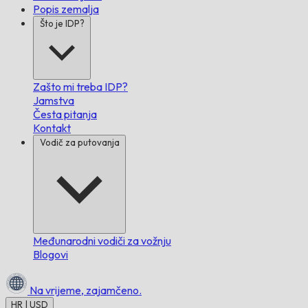
Popis zemalja
Što je IDP?
Zašto mi treba IDP?
Jamstva
Česta pitanja
Kontakt
Vodič za putovanja
Međunarodni vodiči za vožnju
Blogovi
Na vrijeme,
zajamčeno.
HR | USD