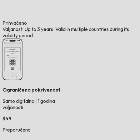
Prihvaćeno
Valjanost: Up to 3 years
·
Valid in multiple countries during its
validity period
Ograničena pokrivenost
Samo digitalno
|
1 godina
valjanosti
$49
Preporučeno