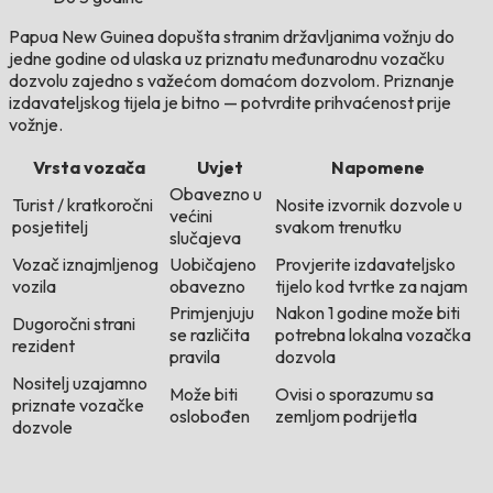
Papua New Guinea dopušta stranim državljanima vožnju do
jedne godine od ulaska uz priznatu međunarodnu vozačku
dozvolu zajedno s važećom domaćom dozvolom. Priznanje
izdavateljskog tijela je bitno — potvrdite prihvaćenost prije
vožnje.
Vrsta vozača
Uvjet
Napomene
Obavezno u
Turist / kratkoročni
Nosite izvornik dozvole u
većini
posjetitelj
svakom trenutku
slučajeva
Vozač iznajmljenog
Uobičajeno
Provjerite izdavateljsko
vozila
obavezno
tijelo kod tvrtke za najam
Primjenjuju
Nakon 1 godine može biti
Dugoročni strani
se različita
potrebna lokalna vozačka
rezident
pravila
dozvola
Nositelj uzajamno
Može biti
Ovisi o sporazumu sa
priznate vozačke
oslobođen
zemljom podrijetla
dozvole