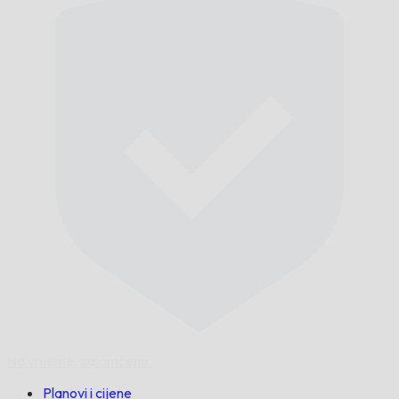
Na vrijeme,
zajamčeno.
Planovi i cijene