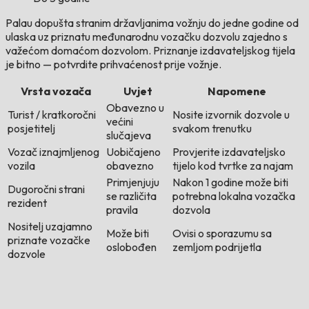
Palau dopušta stranim državljanima vožnju do jedne godine od
ulaska uz priznatu međunarodnu vozačku dozvolu zajedno s
važećom domaćom dozvolom. Priznanje izdavateljskog tijela
je bitno — potvrdite prihvaćenost prije vožnje.
Vrsta vozača
Uvjet
Napomene
Obavezno u
Turist / kratkoročni
Nosite izvornik dozvole u
većini
posjetitelj
svakom trenutku
slučajeva
Vozač iznajmljenog
Uobičajeno
Provjerite izdavateljsko
vozila
obavezno
tijelo kod tvrtke za najam
Primjenjuju
Nakon 1 godine može biti
Dugoročni strani
se različita
potrebna lokalna vozačka
rezident
pravila
dozvola
Nositelj uzajamno
Može biti
Ovisi o sporazumu sa
priznate vozačke
oslobođen
zemljom podrijetla
dozvole