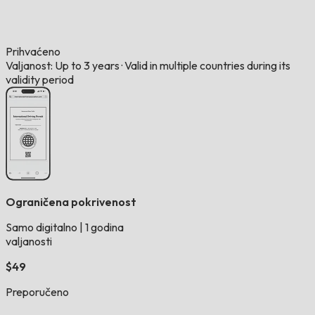
Prihvaćeno
Valjanost: Up to 3 years
·
Valid in multiple countries during its
validity period
Ograničena pokrivenost
Samo digitalno
|
1 godina
valjanosti
$49
Preporučeno