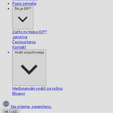
Popis zemalja
Što je IDP?
Zašto mi treba IDP?
Jamstva
Česta pitanja
Kontakt
Vodič za putovanja
Međunarodni vodiči za vožnju
Blogovi
Na vrijeme,
zajamčeno.
HR | USD