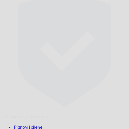
Na vrijeme,
zajamčeno.
Planovi i cijene