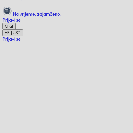
Na vrijeme,
zajamčeno.
Prijavi se
Chat
HR | USD
Prijavi se