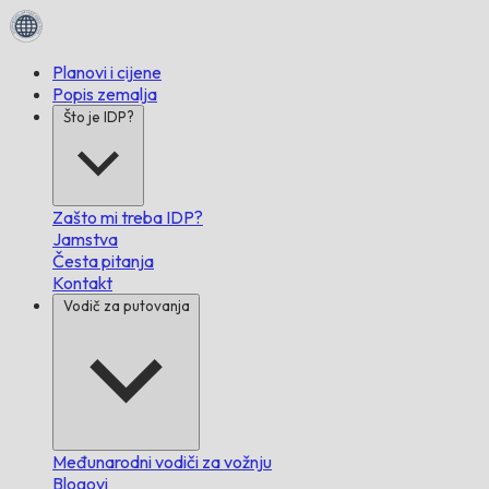
Planovi i cijene
Popis zemalja
Što je IDP?
Zašto mi treba IDP?
Jamstva
Česta pitanja
Kontakt
Vodič za putovanja
Međunarodni vodiči za vožnju
Blogovi