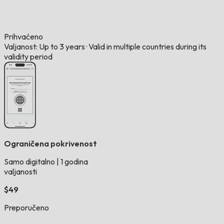
Prihvaćeno
Valjanost: Up to 3 years
·
Valid in multiple countries during its
validity period
Ograničena pokrivenost
Samo digitalno
|
1 godina
valjanosti
$49
Preporučeno