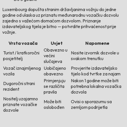
Luxembourg dopušta stranim državljanima vožnju do jedne
godine od ulaska uz priznatu međunarodnu vozačku dozvolu
zajedno s važećom domaćom dozvolom. Priznanje
izdavateljskog tijela je bitno — potvrdite prihvaćenost prije
vožnje.
Vrsta vozača
Uvjet
Napomene
Obavezno u
Turist / kratkoročni
Nosite izvornik dozvole u
većini
posjetitelj
svakom trenutku
slučajeva
Vozač iznajmljenog
Uobičajeno
Provjerite izdavateljsko
vozila
obavezno
tijelo kod tvrtke za najam
Primjenjuju
Nakon 1 godine može biti
Dugoročni strani
se različita
potrebna lokalna vozačka
rezident
pravila
dozvola
Nositelj uzajamno
Može biti
Ovisi o sporazumu sa
priznate vozačke
oslobođen
zemljom podrijetla
dozvole