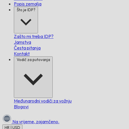
Popis zemalja
Što je IDP?
Zašto mi treba IDP?
Jamstva
Česta pitanja
Kontakt
Vodič za putovanja
Međunarodni vodiči za vožnju
Blogovi
Na vrijeme,
zajamčeno.
HR | USD