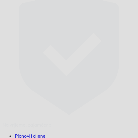
Na vrijeme,
zajamčeno.
Planovi i cijene