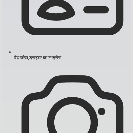
वैध घरेलू ड्राइवर का लाइसेंस