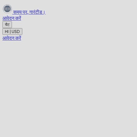
समय पर,
गारंटीड।
आवेदन करें
चैट
HI | USD
आवेदन करें