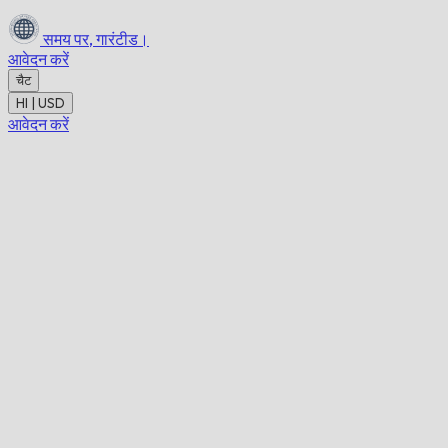
समय पर,
गारंटीड।
आवेदन करें
चैट
HI | USD
आवेदन करें