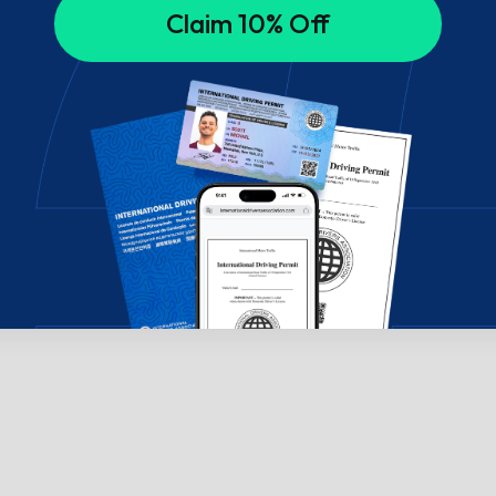
Claim 10% Off
ico. ¿Necesitas ayuda? ¡Chatea con nosotros!