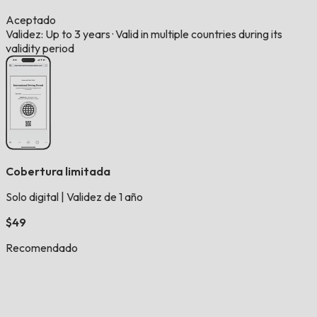
Aceptado
Validez: Up to 3 years
·
Valid in multiple countries during its
validity period
Cobertura limitada
Solo digital
|
Validez de 1 año
$49
Recomendado