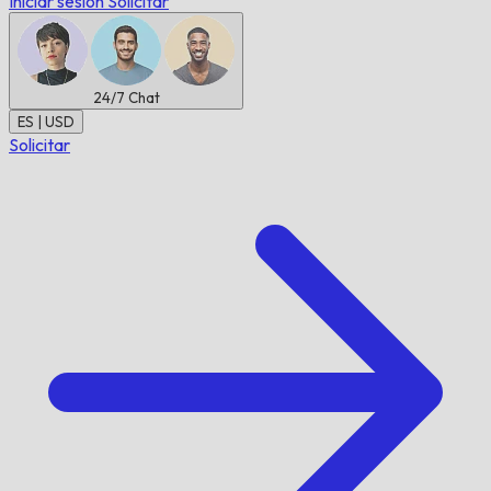
Iniciar sesión
Solicitar
24/7
Chat
ES | USD
Solicitar