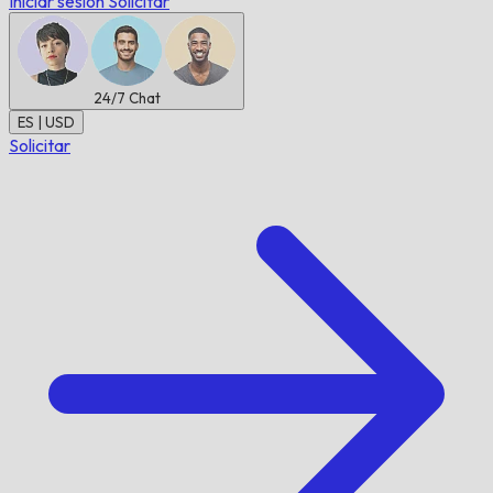
Iniciar sesión
Solicitar
24/7
Chat
ES | USD
Solicitar