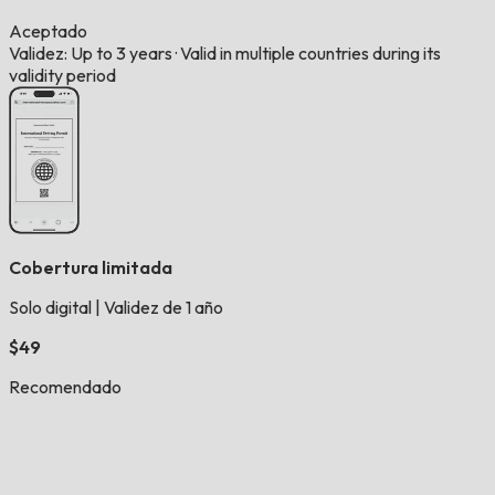
Aceptado
Validez: Up to 3 years
·
Valid in multiple countries during its
validity period
Cobertura limitada
Solo digital
|
Validez de 1 año
$49
Recomendado