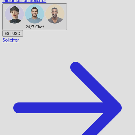
Iniciar sesión
Solicitar
24/7
Chat
ES | USD
Solicitar