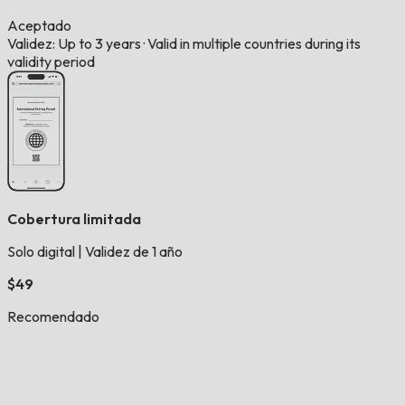
Aceptado
Validez: Up to 3 years
·
Valid in multiple countries during its
validity period
Cobertura limitada
Solo digital
|
Validez de 1 año
$49
Recomendado