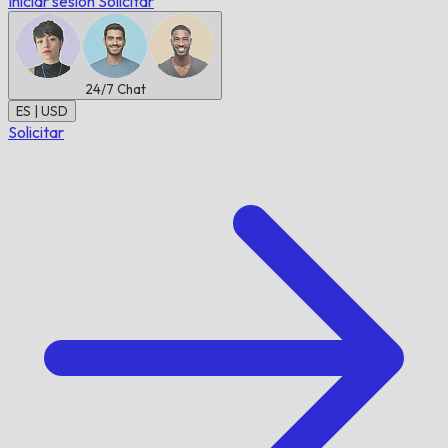
Iniciar sesión
Solicitar
24/7
Chat
ES | USD
Solicitar